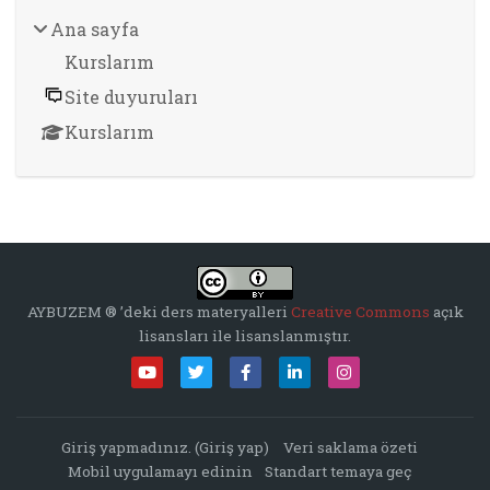
Ana sayfa
Kurslarım
Site duyuruları
Kurslarım
AYBUZEM ® ’deki ders materyalleri
Creative Commons
açık
lisansları ile lisanslanmıştır.
Giriş yapmadınız. (
Giriş yap
)
Veri saklama özeti
Mobil uygulamayı edinin
Standart temaya geç