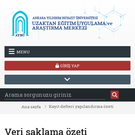
Ana içeriğe git
MENU
GIRIŞ YAP
Kayıt defteri yapılandırma özeti
Ana sayfa
Veri saklama özeti